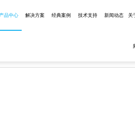
com/func.php
on line
127
产品中心
解决方案
经典案例
技术支持
新闻动态
关
6f/bbb0a/9f4f7.html): failed to open stream: No such file or dir
看,污草莓视频下载,草莓视频未