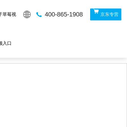
400-865-1908
于草莓视
京东专营
ectory in
/www/wwwroot/Z4.com/func.php
on line
115
满十八岁
频入口