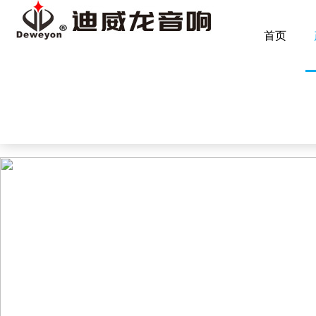
Warning
: mkdir(): No space left on device in
/www/wwwroot/Z4.
首页
Warning
: file_put_contents(./cachefile_yuan/maweibo.com/cache/
草莓视频入口,草莓APP在线观